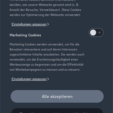
darüber, wie unsere Webseite genutzt wird (z. B.
Anzahl der Besuche, Verweildauer). Diese Cookies
werden zur Optimierung der Webseite verwendet.
Einstellungen anpassen
Marketing Cookies
Zur Inspektion
Marketing Cookies werden verwendet, um für die
Benutzer relevantere und auf deren Interessen
zugeschnittene Inhalte anzubieten. Sie werden auch
Zurück nach oben
verwendet, um die Erscheinungshäufigkeit einer
Werbeanzeige zu begrenzen und um die Effektivität
von Werbekampagnen zu messen und zu steuern.
Modelle
Einstellungen anpassen
Kaufen & leasen
Alle Modelle
Alle akzeptieren
Modelle vergleichen
Service & Zubehör
Neuwagensuche
Elektromodelle
Gebrauchtwagensuche