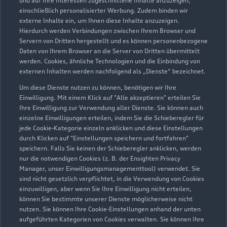
und auf Ihre Interessen zugeschnittene Inhalte anzuzeigen,
02592 91270
einschließlich personalisierter Werbung. Zudem binden wir
externe Inhalte ein, um Ihnen diese Inhalte anzuzeigen.
gudrun.koerning@autohaus-selm.de
Hierdurch werden Verbindungen zwischen Ihrem Browser und
Servern von Dritten hergestellt und es können personenbezogene
Daten von Ihrem Browser an die Server von Dritten übermittelt
Kontaktdaten herunterladen
werden. Cookies, ähnliche Technologien und die Einbindung von
externen Inhalten werden nachfolgend als „Dienste“ bezeichnet.
Um diese Dienste nutzen zu können, benötigen wir Ihre
Einwilligung. Mit einem Klick auf "Alle akzeptieren" erteilen Sie
Öffnungszeiten
Ihre Einwilligung zur Verwendung aller Dienste. Sie können auch
einzelne Einwilligungen erteilen, indem Sie die Schieberegler für
jede Cookie-Kategorie einzeln anklicken und diese Einstellungen
Service
durch Klicken auf "Einstellungen speichern und fortfahren"
speichern. Falls Sie keinen der Schieberegler anklicken, werden
Geöffnet bis
18:00
nur die notwendigen Cookies (z. B. der Ensighten Privacy
Manager, unser Einwilligungsmanagementtool) verwendet. Sie
Teile- & Zubehörverkauf
sind nicht gesetzlich verpflichtet, in die Verwendung von Cookies
einzuwilligen, aber wenn Sie Ihre Einwilligung nicht erteilen,
Geöffnet bis
18:00
können Sie bestimmte unserer Dienste möglicherweise nicht
nutzen. Sie können Ihre Cookie-Einstellungen anhand der unten
aufgeführten Kategorien von Cookies verwalten. Sie können Ihre